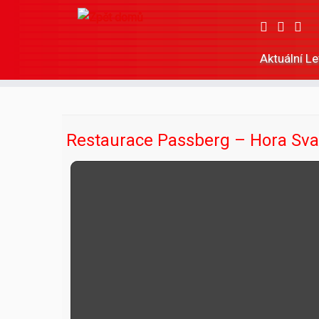
Aktuální L
Skip
to
content
Restaurace Passberg – Hora Sva