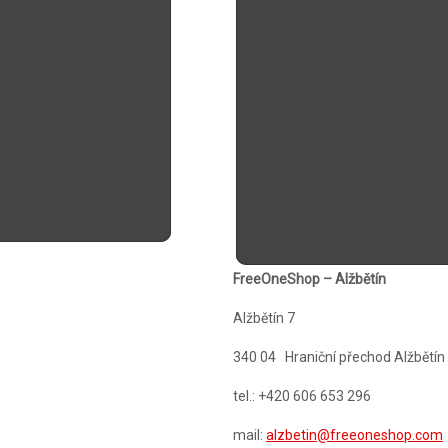
FreeOneShop – Alžbětín
Alžbětín 7
340 04 Hraniční přechod Alžbětín 
tel.: +420 606 653 296
mail:
alzbetin@freeoneshop.com