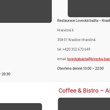
Restaurace Lovecká bašta – Krasl
Hraničná 6
358 01 Kraslice-Hraničná
tel.:+420 352 673 649
email:
loveckabasta@lovecka-bas
Otevřeno denně
10:00 – 22:00
– 20:30
Coffee & Bistro – A