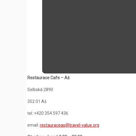
Restaurace Cafe – Aš
Selbská 2890
352 01 Aš
tel.:+420 354 597 436
email:
restauraceas@travel-value.org