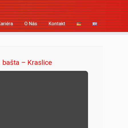
Kariéra
O Nás
Kontakt
 bašta
– Kraslice