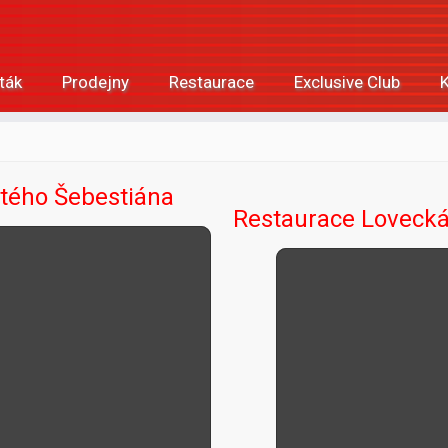
eták
Prodejny
Restaurace
Exclusive Club
tého Šebestiána
Restaurace Lovecká