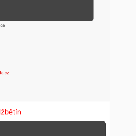
ice
ta.cz
lžbětín