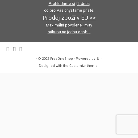
Prohledněte si již dnes
co pro Vás chystáme příště.
Prodej zboží v EU >>
Maximální povolené limity
nákupu na jednu osobu.
·
© 2026
FreeOneShop
·
Powered by
·
Designed with the
Customizr theme
·