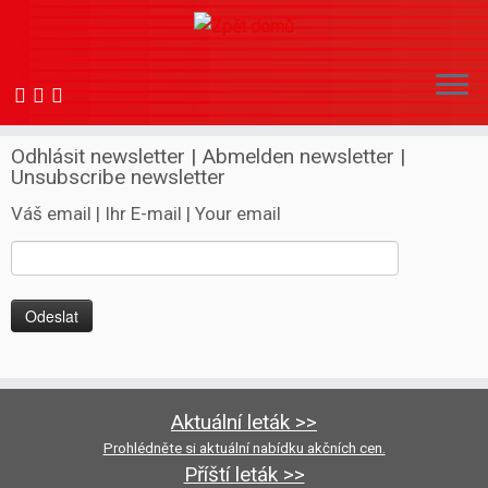
Skip
to
Odhlásit newsletter | Abmelden newsletter |
Unsubscribe newsletter
content
Váš email | Ihr E-mail | Your email
Aktuální leták >>
Prohlédněte si aktuální nabídku akčních cen.
Příští leták >>